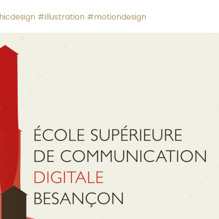
icdesign
#illustration
#motiondesign